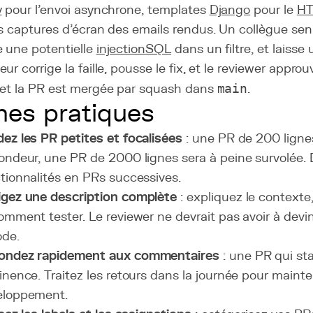
y
pour l'envoi asynchrone, templates
Django
pour le
H
s captures d'écran des emails rendus. Un collègue seni
 une potentielle
injection
SQL
dans un filtre, et laiss
ur corrige la faille, pousse le fix, et le reviewer approu
 et la PR est mergée par squash dans
main
.
es pratiques
ez les PR petites et focalisées
: une PR de 200 ligne
ondeur, une PR de 2000 lignes sera à peine survolée.
tionnalités en PRs successives.
igez une description complète
: expliquez le contexte
omment tester. Le reviewer ne devrait pas avoir à devine
ode.
ondez rapidement aux commentaires
: une PR qui st
inence. Traitez les retours dans la journée pour mainten
eloppement.