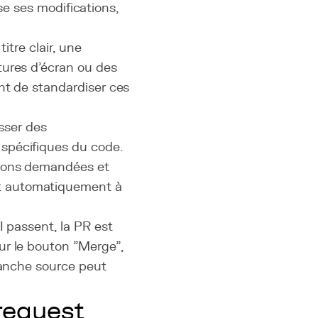
ise ses modifications,
itre clair, une
tures d'écran ou des
nt de standardiser ces
isser des
spécifiques du code.
tions demandées et
t automatiquement à
I passent, la PR est
ur le bouton "Merge",
ranche source peut
request