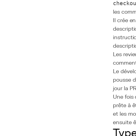
checko
les commi
Il crée e
descript
instructi
descripti
Les revie
commenta
Le dével
pousse d
jour la PR
Une fois 
prête à 
et les mo
ensuite ê
Type