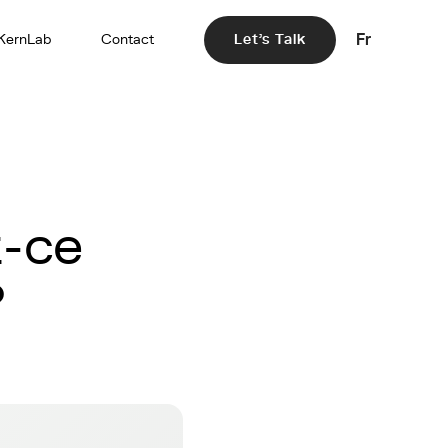
Fr
KernLab
Contact
Let's Talk
t-ce
?