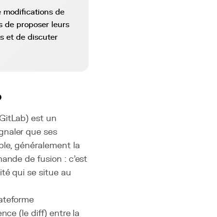
e modifications de
s de proposer leurs
s et de discuter
?
GitLab) est un
gnaler que ses
ble, généralement la
ande de fusion : c'est
té qui se situe au
lateforme
nce (le diff) entre la