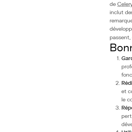
de
Celer
inclut de
remarque
développe
passent,
Bonn
Gard
prof
fonc
Réd
et c
le c
Rép
pert
dév