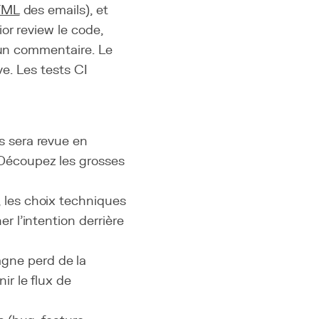
TML
des emails), et
or review le code,
e un commentaire. Le
ve. Les tests CI
s sera revue en
 Découpez les grosses
, les choix techniques
r l'intention derrière
agne perd de la
ir le flux de