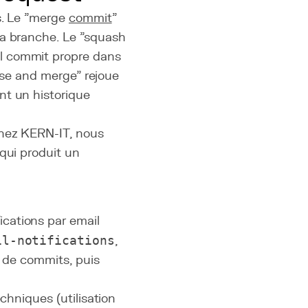
s. Le "merge
commit
"
la branche. Le "squash
l commit propre dans
base and merge" rejoue
nt un historique
Chez KERN-IT, nous
qui produit un
cations par email
il-notifications
,
e de commits, puis
chniques (utilisation