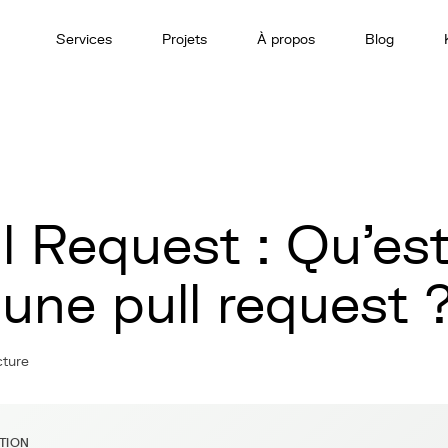
Services
Projets
À propos
Blog
l Request : Qu'es
une pull request 
cture
ITION