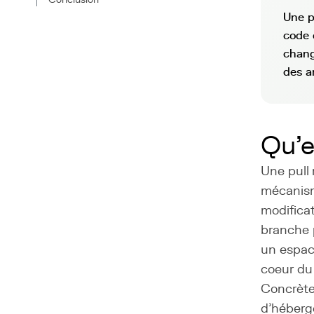
Une p
code 
chang
des a
Qu'e
Une pull
mécanism
modificat
branche p
un espace
coeur du
Concrète
d'héberg