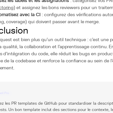
isez les labels et les assignations
: catégorisez vos PRs
ctoring
) et assignez les bons reviewers pour un traitem
matisez avec la CI
: configurez des vérifications auto
ing, coverage) qui doivent passer avant le merge.
lusion
equest est bien plus qu'un outil technique : c'est une p
la qualité, la collaboration et l'apprentissage continu. E
 d'intégration du code, elle réduit les bugs en product
 de la codebase et renforce la confiance au sein de l
pement.
eil Pro
sez les PR templates de GitHub pour standardiser la descript
sts. Un bon template inclut des sections pour le contexte, l