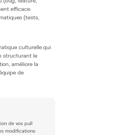
 (bug, feature,
ent efficace.
matiques (tests,
ratique culturelle qui
n structurant le
ion, améliore la
'équipe de
ion de vos pull
es modifications