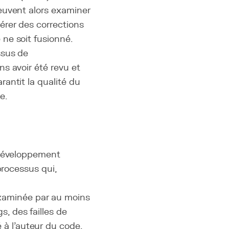
euvent alors examiner
érer des corrections
ne soit fusionné.
ssus de
s avoir été revu et
antit la qualité du
e.
 développement
processus qui,
examinée par au moins
, des failles de
à l'auteur du code.