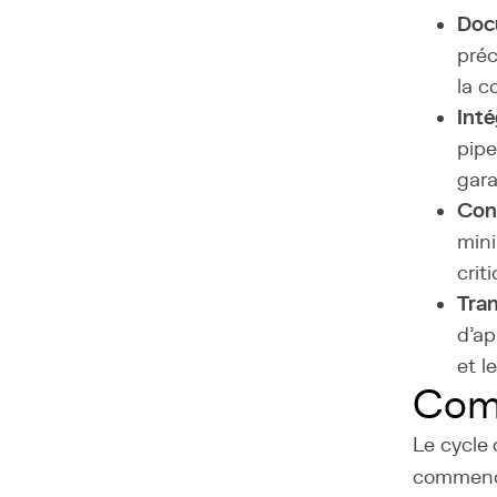
Doc
préc
la c
Inté
pipe
gara
Con
mini
crit
Tra
d'ap
et l
Com
Le cycle 
commence