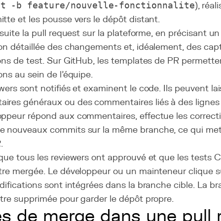
ut -b feature/nouvelle-fonctionnalite
), réal
tte et les pousse vers le dépôt distant.
nsuite la pull request sur la plateforme, en précisant un t
ion détaillée des changements et, idéalement, des cap
ons de test. Sur GitHub, les templates de PR permette
ons au sein de l'équipe.
wers sont notifiés et examinent le code. Ils peuvent la
ires généraux ou des commentaires liés à des lignes 
oppeur répond aux commentaires, effectue les correc
e nouveaux commits sur la même branche, ce qui me
.
que tous les reviewers ont approuvé et que les tests C
être mergée. Le développeur ou un mainteneur clique s
difications sont intégrées dans la branche cible. La b
tre supprimée pour garder le dépôt propre.
s de merge dans une pull 