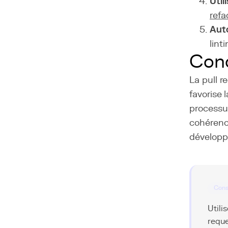
Util
refa
Auto
lint
Conc
La pull r
favorise 
processus
cohérence
dévelop
Cons
Utili
reque