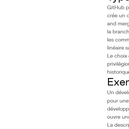
GitHub pr
crée un 
and merg
la branch
les comm
linéaire
Le choix
privilégi
historiqu
Exem
Un dével
pour une 
développe
ouvre une
La descri