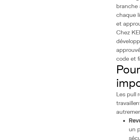
branche 
chaque l
et appro
Chez KER
développe
approuvé 
code et f
Pour
impo
Les pull
travaille
autrement
Rev
un p
sécu