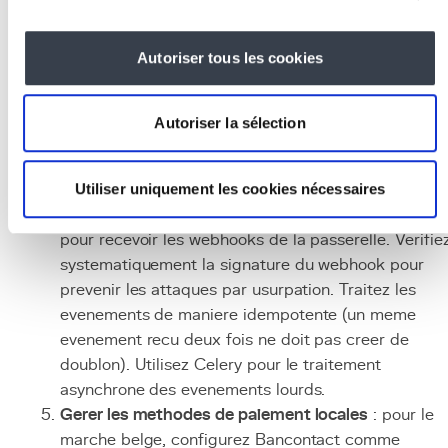
integration native.
Implementer le backend
: installez la bibliotheque
Autoriser tous les cookies
Python du prestataire (
stripe
ou
mollie-api-
python
) et creez les endpoints Django ou
FastAPI
pour gerer les intentions de paiement, les
Autoriser la sélection
abonnements et les clients. Stockez les identifiants
Stripe/Mollie dans vos modeles utilisateur pour
Utiliser uniquement les cookies nécessaires
faciliter la correspondance.
Configurer les webhooks
: creez un endpoint dedie
pour recevoir les webhooks de la passerelle. Verifie
systematiquement la signature du webhook pour
prevenir les attaques par usurpation. Traitez les
evenements de maniere idempotente (un meme
evenement recu deux fois ne doit pas creer de
doublon). Utilisez Celery pour le traitement
asynchrone des evenements lourds.
Gerer les methodes de paiement locales
: pour le
marche belge, configurez Bancontact comme