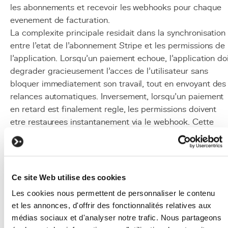
les abonnements et recevoir les webhooks pour chaque
evenement de facturation.
La complexite principale residait dans la synchronisation
entre l'etat de l'abonnement Stripe et les permissions de
l'application. Lorsqu'un paiement echoue, l'application do
degrader gracieusement l'acces de l'utilisateur sans
bloquer immediatement son travail, tout en envoyant des
relances automatiques. Inversement, lorsqu'un paiement
en retard est finalement regle, les permissions doivent
etre restaurees instantanement via le webhook. Cette
orchestration necessitait une gestion rigoureuse des etat
et des transitions, implementee avec des taches
Celery
asynchrones pour garantir la fiabilite du traitement.
Pour le marche belge, nous integrons systematiquement
Ce site Web utilise des cookies
Bancontact via Mollie ou Stripe, en complement des
Les cookies nous permettent de personnaliser le contenu
cartes Visa et Mastercard. Nous avons egalement
et les annonces, d'offrir des fonctionnalités relatives aux
implemente des flux de paiement SEPA Direct Debit pou
médias sociaux et d'analyser notre trafic. Nous partageons
des applications B2B ou les prelevements automatiques