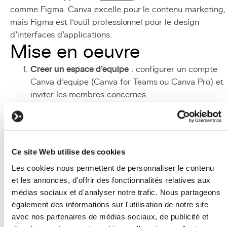
comme Figma. Canva excelle pour le contenu marketing,
mais Figma est l'outil professionnel pour le design
d'interfaces d'applications.
Mise en oeuvre
Creer un espace d'equipe
: configurer un compte
Canva d'equipe (Canva for Teams ou Canva Pro) et
inviter les membres concernes.
Configurer le Brand Kit
: importer le logo, definir le
couleurs de la charte graphique et ajouter les polic
personnalisees pour garantir la coherence de
marque.
Ce site Web utilise des cookies
Creer les templates de base
: concevoir ou faire
Les cookies nous permettent de personnaliser le contenu
concevoir par un graphiste les templates de
et les annonces, d'offrir des fonctionnalités relatives aux
reference pour les formats les plus utilises (posts
médias sociaux et d'analyser notre trafic. Nous partageons
sociaux, presentations, documents).
également des informations sur l'utilisation de notre site
Organiser les dossiers
: structurer l'espace avec de
avec nos partenaires de médias sociaux, de publicité et
dossiers par projet, par type de contenu et par