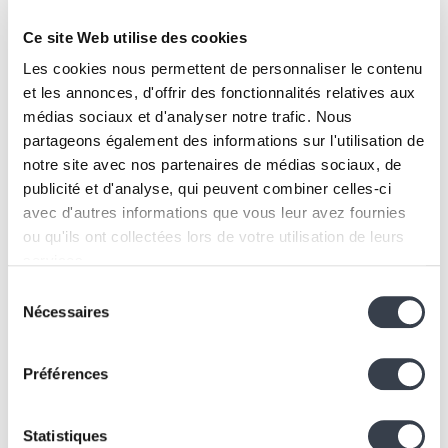
possibilités
Ce site Web utilise des cookies
CarMessenger ne s’arrête pas à la messagerie entre
automobilistes. Ce service pourrait devenir :
Les cookies nous permettent de personnaliser le contenu
Votre centre de suivi automobile
: Historique
et les annonces, d'offrir des fonctionnalités relatives aux
des interventions, notifications de maintenance.
médias sociaux et d'analyser notre trafic. Nous
Un hub de communication
: Centralisez toutes
partageons également des informations sur l'utilisation de
les informations utiles liées à votre voiture.
notre site avec nos partenaires de médias sociaux, de
publicité et d'analyse, qui peuvent combiner celles-ci
Un espace pour vos documents officiels
:
avec d'autres informations que vous leur avez fournies
Conservez votre carte verte et vos assurances en
ou qu'ils ont collectées lors de votre utilisation de leurs
un seul endroit.
services.
Chez
KERN IT
, nous avons des idées ambitieuses pour
enrichir cette plateforme et répondre à tous vos
Sélection
We work with
2 third parties
who may receive and
Nécessaires
besoins en mobilité.
du
process your information.
Une idée ? Un projet ?
consentement
Préférences
Nous sommes là pour
vous aider
Statistiques