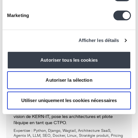
Vous avez une
idée innovante
ou un projet en tête ?
Chez
KERN IT
, nous adoptons une approche
Marketing
pragmatique pour
transformer
vos concepts en
réalité. Que ce soit pour développer un
prototype
ou
lancer une campagne marketing, nous sommes votre
Afficher les détails
partenaire pour réussir.
Rejoignez dès aujourd’hui la communauté
Autoriser tous les cookies
CarMessenger
sur
www.carmessenger.be
.
Autoriser la sélection
ÉCRIT PAR
Khalid Yagoubi
Utiliser uniquement les cookies nécessaires
Fondateur & CTO/CPO
Après plus de 15 ans sur le terrain, Khalid définit la
vision de KERN-IT, pose les architectures et pilote
l’équipe en tant que CTPO.
Expertise : Python, Django, Wagtail, Architecture SaaS,
Agents IA, LLM, SEO, Docker, Linux, Stratégie produit, Pricing