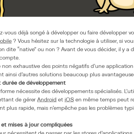
z-vous déjà songé à développer ou faire développer vo
obile
? Vous hésitez sur la technologie à utiliser, si vo
on dite “native” ou non ? Avant de vous décider, il y a
 compte.
te non exhaustive des points négatifs d’une applicatio
nt ainsi d’autres solutions beaucoup plus avantageuse
t durée de développement
orme nécessite des développements spécialisés. L'util
mettant de gérer
Android
et
iOS
en même temps peut re
t plus rapide, mais n'empêche pas les problèmes typi
et mises à jour compliquées
our nécessitent de passer par les stores d'applications