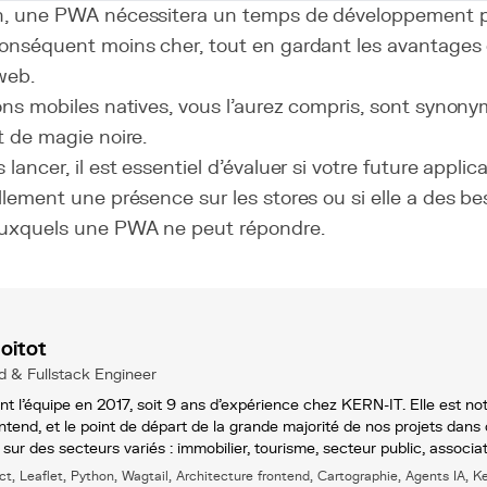
n, une PWA nécessitera un temps de développement pl
conséquent moins cher, tout en gardant les avantages
web.
ons mobiles natives, vous l'aurez compris, sont synon
t de magie noire.
lancer, il est essentiel d'évaluer si votre future applic
llement une présence sur les stores ou si elle a des be
auxquels une PWA ne peut répondre.
oitot
d & Fullstack Engineer
nt l’équipe en 2017, soit 9 ans d’expérience chez KERN-IT. Elle est not
ntend, et le point de départ de la grande majorité de nos projets dans
t sur des secteurs variés : immobilier, tourisme, secteur public, associa
ct, Leaflet, Python, Wagtail, Architecture frontend, Cartographie, Agents IA, 