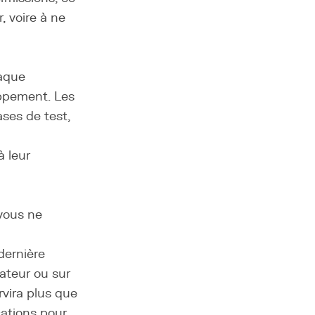
, voire à ne
haque
oppement. Les
ses de test,
à leur
 vous ne
 dernière
lateur ou sur
rvira plus que
cations pour