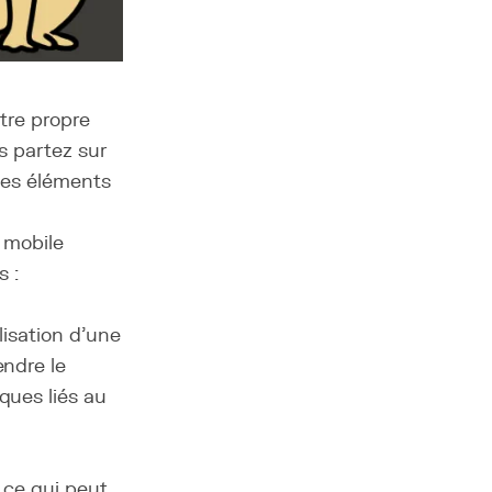
tre propre
us partez sur
 des éléments
n mobile
s :
isation d'une
ndre le
ques liés au
, ce qui peut