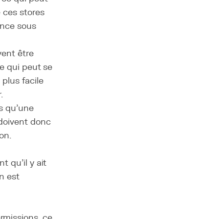
 ces stores
uence sous
vent être
ce qui peut se
plus facile
.
ès qu'une
 doivent donc
on.
nt qu'il y ait
n est
rmissions, ce