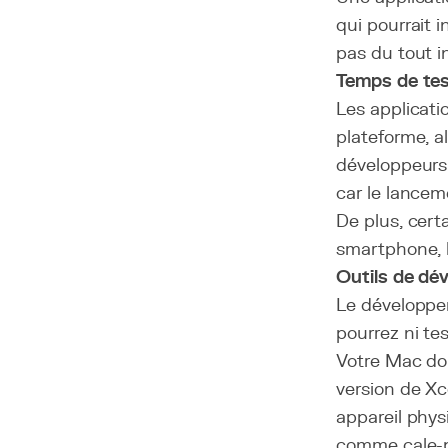
qui pourrait i
pas du tout in
Temps de tes
Les applicati
plateforme, 
développeurs 
car le lanceme
De plus, cert
smartphone, 
Outils de d
Le développem
pourrez ni tes
Votre Mac doit
version de Xc
appareil phys
comme cale-po