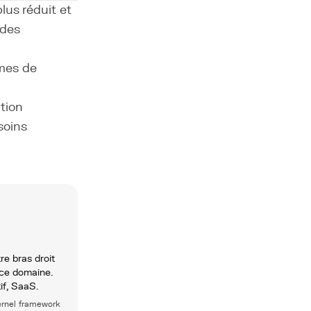
us réduit et
 des
ymes de
ation
soins
re bras droit
 ce domaine.
tif, SaaS.
Kernel framework