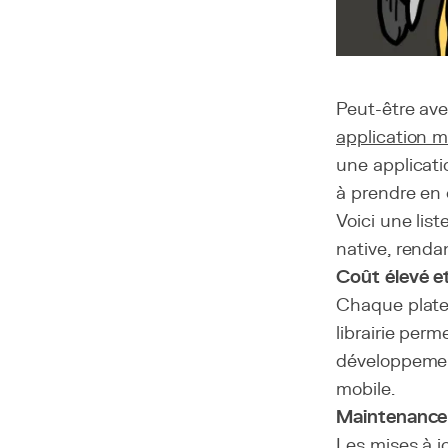
Peut-être ave
application m
une applicati
à prendre en
Voici une lis
native, renda
Coût élevé e
Chaque platef
librairie per
développemen
mobile.
Maintenance 
Les mises à j