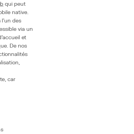
eb
qui peut
obile native.
 l'un des
essible via un
d'accueil et
que. De nos
tionnalités
lisation,
e, car
ns