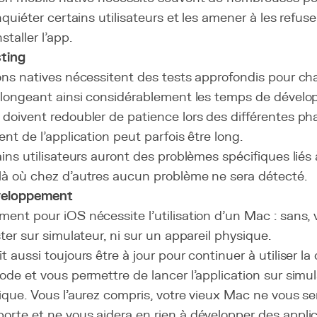
nquiéter certains utilisateurs et les amener à les refuser
staller l’app.
ting
ons natives nécessitent des tests approfondis pour c
allongeant ainsi considérablement les temps de dével
doivent redoubler de patience lors des différentes pha
nt de l’application peut parfois être long.
ains utilisateurs auront des problèmes spécifiques liés 
là où chez d'autres aucun problème ne sera détecté.
éveloppement
ent pour iOS nécessite l'utilisation d'un Mac : sans,
ter sur simulateur, ni sur un appareil physique.
 aussi toujours être à jour pour continuer à utiliser la
ode et vous permettre de lancer l'application sur simu
ique. Vous l'aurez compris, votre vieux Mac ne vous se
rte et ne vous aidera en rien à développer des appli