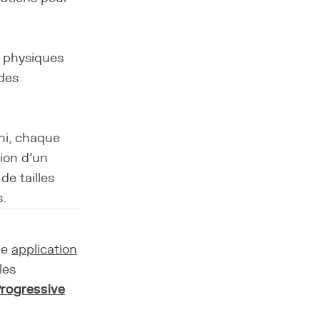
ls physiques
 des
ini, chaque
tion d'un
de tailles
.
ne
application
les
rogressive