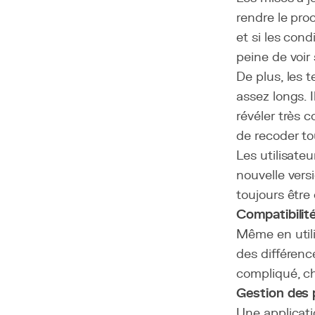
rendre le pro
et si les con
peine de voir 
De plus, les 
assez longs. I
révéler très 
de recoder tou
Les utilisate
nouvelle vers
toujours être 
Compatibilit
Même en utili
des différenc
compliqué, ch
Gestion des 
Une applicat