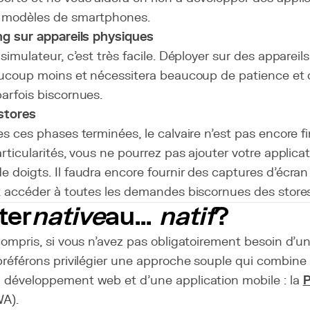
 modèles de smartphones.
ng sur appareils physiques
 simulateur, c'est très facile. Déployer sur des apparei
eaucoup moins et nécessitera beaucoup de patience et
arfois biscornues.
stores
es ces phases terminées, le calvaire n'est pas encore f
articularités, vous ne pourrez pas ajouter votre applica
 doigts. Il faudra encore fournir des captures d'écran 
t accéder à toutes les demandes biscornues des stores
ter
native
au...
natif
?
compris, si vous n'avez pas obligatoirement besoin d'u
préférons privilégier une approche souple qui combine 
 développement web et d'une application mobile : la
P
A).