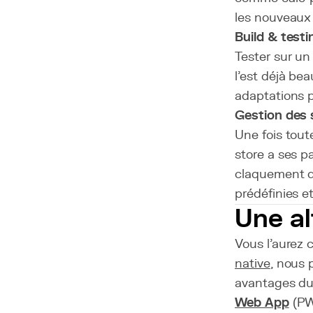
les nouveaux
Build & testi
Tester sur un
l'est déjà b
adaptations p
Gestion des 
Une fois tout
store a ses p
claquement de
prédéfinies e
Une al
Vous l'aurez 
native
, nous 
avantages du
Web App
(PW