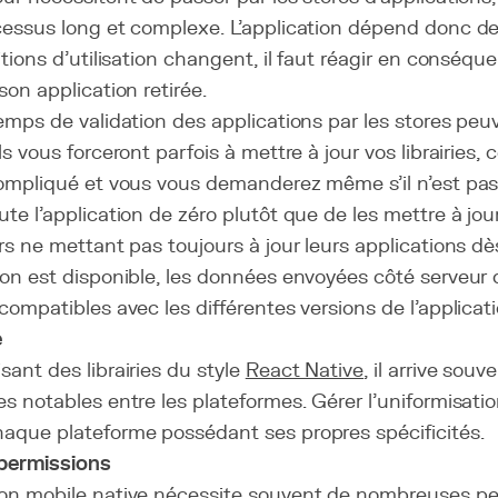
cessus long et complexe. L'application dépend donc de
ditions d'utilisation changent, il faut réagir en conséq
son application retirée.
temps de validation des applications par les stores peu
ls vous forceront parfois à mettre à jour vos librairies, 
compliqué et vous vous demanderez même s'il n'est pas 
te l'application de zéro plutôt que de les mettre à jour
urs ne mettant pas toujours à jour leurs applications d
ion est disponible, les données envoyées côté serveur
compatibles avec les différentes versions de l'applicati
é
sant des librairies du style
React Native
, il arrive souve
es notables entre les plateformes. Gérer l'uniformisatio
aque plateforme possédant ses propres spécificités.
permissions
ion mobile native nécessite souvent de nombreuses pe