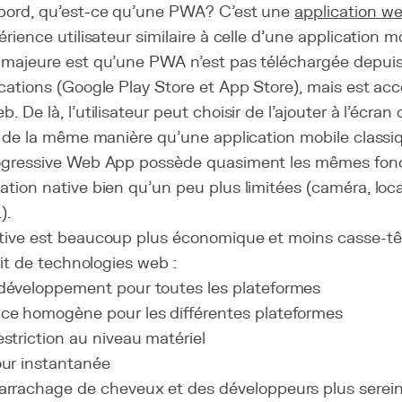
abord, qu'est-ce qu'une PWA? C'est une
application w
érience utilisateur similaire à celle d'une application m
 majeure est qu'une PWA n'est pas téléchargée depuis
ications (Google Play Store et App Store), mais est acc
. De là, l'utilisateur peut choisir de l'ajouter à l'écran 
er de la même manière qu'une application mobile classi
rogressive Web App possède quasiment les mêmes fonc
ation native bien qu'un peu plus limitées (caméra, loca
).
tive est beaucoup plus économique et moins casse-têt
agit de technologies web :
développement pour toutes les plateformes
ce homogène pour les différentes plateformes
estriction au niveau matériel
our instantanée
arrachage de cheveux et des développeurs plus serei