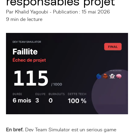
responsables projet
Par Khalid Yagoubi - Publication : 15 mai 2026
9 min de lecture
En bref.
Dev Team Simulator est un serious game