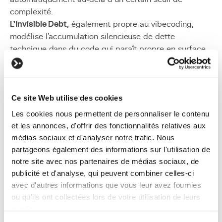
complexité.
L'Invisible Debt
, également propre au vibecoding,
modélise l'accumulation silencieuse de dette
technique dans du code qui paraît propre en surface.
Comment se déroule une partie ?
Ce site Web utilise des cookies
Les cookies nous permettent de personnaliser le contenu
et les annonces, d'offrir des fonctionnalités relatives aux
médias sociaux et d'analyser notre trafic. Nous
partageons également des informations sur l'utilisation de
notre site avec nos partenaires de médias sociaux, de
publicité et d'analyse, qui peuvent combiner celles-ci
avec d'autres informations que vous leur avez fournies
ou qu'ils ont collectées lors de votre utilisation de leurs
services.
Le déroulement type suit cinq étapes.