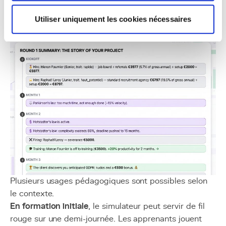
Comment intégrer Dev Team
Simulator dans un parcours de
Utiliser uniquement les cookies nécessaires
formation ?
Plusieurs usages pédagogiques sont possibles selon
le contexte.
En formation initiale
, le simulateur peut servir de fil
rouge sur une demi-journée. Les apprenants jouent