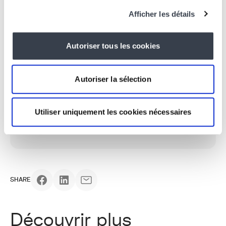
Afficher les détails
ÉCRIT PAR
Autoriser tous les cookies
Khalid Yagoubi
Fondateur & CTO/CPO
Après plus de 15 ans sur le terrain, Khalid définit la
Autoriser la sélection
vision de KERN-IT, pose les architectures et pilote
l’équipe en tant que CTPO.
Expertise : Python, Django, Wagtail, Architecture SaaS,
Utiliser uniquement les cookies nécessaires
Agents IA, LLM, SEO, Docker, Linux, Stratégie produit, Pricing
LinkedIn
SHARE
Découvrir plus